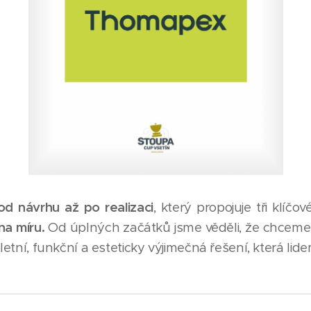
od návrhu až po realizaci
, který propojuje tři klíčov
na míru.
Od úplných začátků jsme věděli, že chceme d
etní, funkční a esteticky výjimečná řešení, která lid