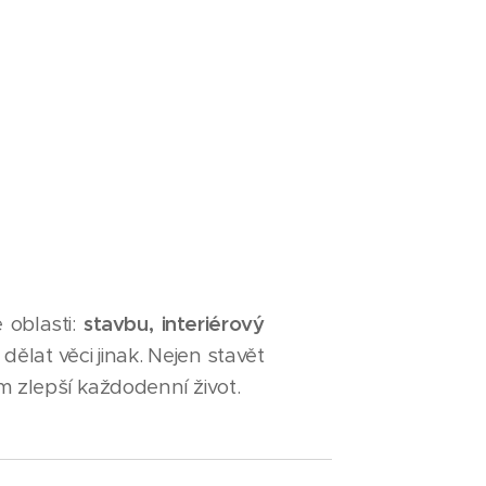
é oblasti:
stavbu, interiérový
ělat věci jinak. Nejen stavět
em zlepší každodenní život.