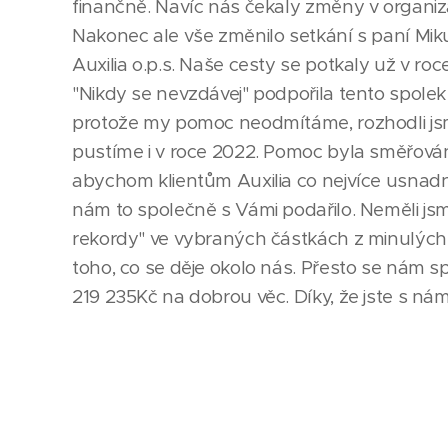
finančně. Navíc nás čekaly změny v organiz
Nakonec ale vše změnilo setkání s paní Miku
Auxilia o.p.s. Naše cesty se potkaly už v roc
"Nikdy se nevzdávej" podpořila tento spole
protože my pomoc neodmítáme, rozhodli js
pustíme i v roce 2022. Pomoc byla směřov
abychom klientům Auxilia co nejvíce usnadnil
nám to společně s Vámi podařilo. Neměli j
rekordy" ve vybraných částkách z minulých 
toho, co se děje okolo nás. Přesto se nám s
219 235Kč na dobrou věc. Díky, že jste s nám