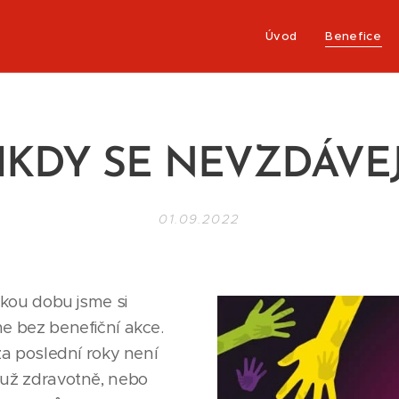
Úvod
Benefice
IKDY SE NEVZDÁVEJ
01.09.2022
akou dobu jsme si
e bez benefiční akce.
za poslední roky není
 už zdravotně, nebo