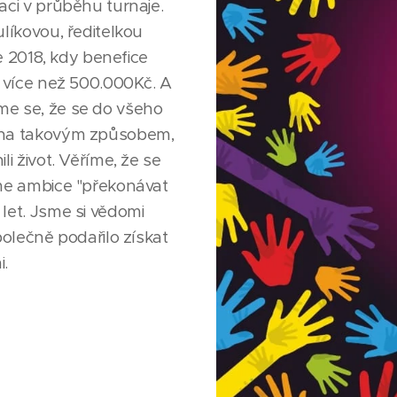
aci v průběhu turnaje.
líkovou, ředitelkou
e 2018, kdy benefice
k více než 500.000Kč. A
me se, že se do všeho
ána takovým způsobem,
i život. Věříme, že se
sme ambice "překonávat
let. Jsme si vědomi
polečně podařilo získat
i.