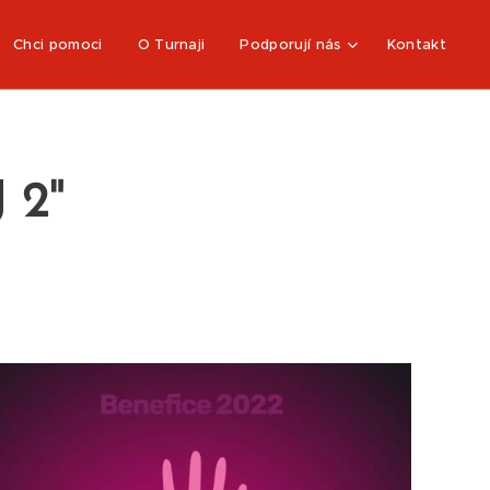
Chci pomoci
O Turnaji
Podporují nás
Kontakt
 2"