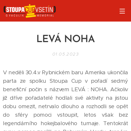
LEVÁ NOHA
01.05.2023
V neděli 30.4.v Rybnickém baru Amerika ukončila
parta ze spolku Stoupa Cup v pořadí sedmý
benefiční počin s názvem LEVÁ : NOHA. Ačkoliv
již dříve pořadatelé hodlali své aktivity na jistou
dobu omezit, netrvalo dlouho a rozhodli se opět
do sféry pomoci vstoupit, letos však bez
legendárního hokejbalového turnaje. Tentokrát