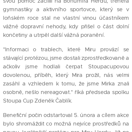
svou pomoc zacílili na Bohumíra Herdu, trenéra
gymnastiky a aktivního sportovce, který se v
loňském roce stal ne vlastní vinou účastníkem
vážné dopravní nehody, kdy přišel o část dolní
končetiny a utrpěl další vážná poranění.
"Informaci o trablech, které Miru provází se
stávající protézou, jsme dostali zprostředkovaně a
ačkoliv jsme hodlali čerpat Stoupacupovou
dovolenou, příběh, který Mira prožil, nás velmi
zasáhl a vzhledem k tomu, že jsme Mirka znali
osobně, nešlo nereagovat." říká předseda spolku
Stoupa Cup Zdeněk Čablík.
Benefiční počin odstartoval 5. února a cílem akce
bylo shromáždit co možná nejvíce prostředků na