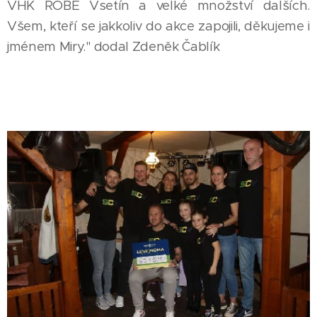
VHK ROBE Vsetín a velké množství dalších.
Všem, kteří se jakkoliv do akce zapojili, děkujeme i
jménem Miry." dodal Zdeněk Čablík