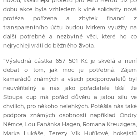
novou, kvalitnější protézu pro Miru Herdu. Již po
dobu akce byla vzhledem k vlně solidarity nová
protéza pořízena a zbytek financí z
transparentního účtu budou Mirkem využity na
další potřebné a nezbytné věci, které ho co
nejrychleji vrátí do běžného života.
"Výsledná částka 657 501 Kč je skvělá a není
debat o tom, jak moc je potřebná. Zájem
kamarádů známých a všech podporovatelů byl
neuvěřitelný a nás jako pořadatele těší, že
Stoupa cup má pořád důvěru a jistou sílu ve
chvílích, pro někoho nelehkých. Potěšila nás také
podpora známých osobností například Ondry
Němce, Lou Fanánka Hagen, Romana Kreuzigera,
Marka Lukáše, Terezy Vlk Huříkové, hokejistů