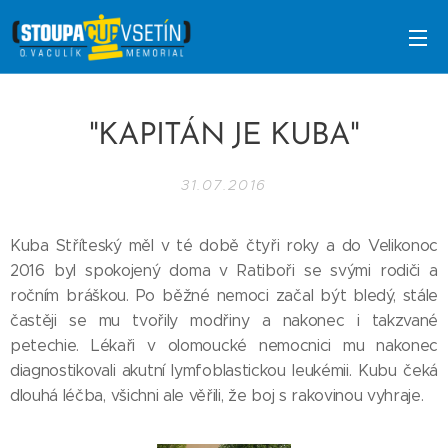
"KAPITÁN JE KUBA"
31.07.2016
Kuba Stříteský měl v té době čtyři roky a do Velikonoc
2016 byl spokojený doma v Ratiboři se svými rodiči a
ročním bráškou. Po běžné nemoci začal být bledý, stále
častěji se mu tvořily modřiny a nakonec i takzvané
petechie. Lékaři v olomoucké nemocnici mu nakonec
diagnostikovali akutní lymfoblastickou leukémii. Kubu čeká
dlouhá léčba, všichni ale věřili, že boj s rakovinou vyhraje.