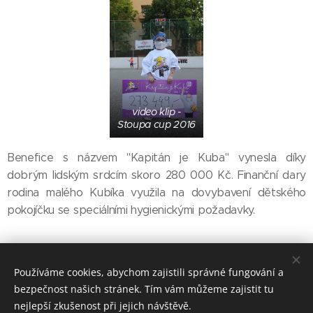
video klip -
Stoupa cup 2016
Benefice s názvem "Kapitán je Kuba" vynesla díky
dobrým lidským srdcím skoro 280 000 Kč. Finanční dary
rodina malého Kubíka využila na dovybavení dětského
pokojíčku se speciálními hygienickými požadavky.
Share
Používáme cookies, abychom zajistili správné fungování a
bezpečnost našich stránek. Tím vám můžeme zajistit tu
nejlepší zkušenost při jejich návštěvě.